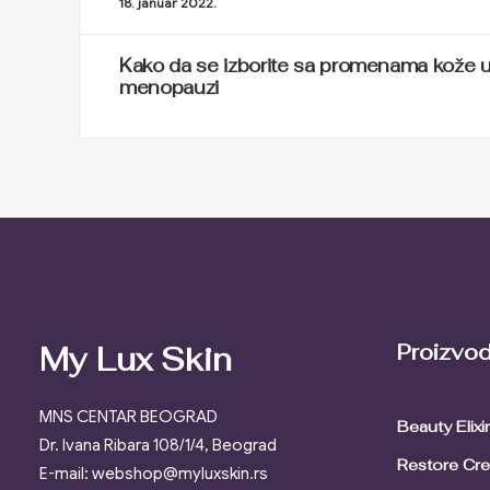
18. januar 2022.
Kako da se izborite sa promenama kože u
menopauzi
Proizvod
My Lux Skin
MNS CENTAR BEOGRAD
Beauty Elix
Dr. Ivana Ribara 108/1/4, Beograd
Restore Cr
E-mail: webshop@myluxskin.rs