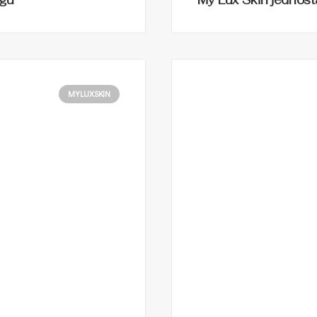
egu
My Lux Skin jednost
MYLUXSKIN