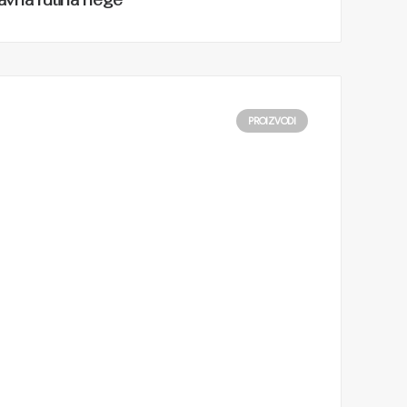
avna rutina nege
PROIZVODI