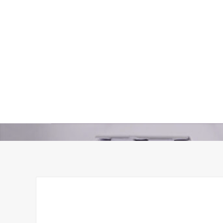
Ako imate
pitanje o
Početna
Inspiracija
proizvodima,
rutini nege
ili želite
preporuku
za vašu
Kontaktirajte
kožu —
nas
pišite nam.