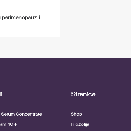
 perimenopauzi i
i
Stranice
ir Serum Concentrate
Shop
eam 40 +
Filozofija