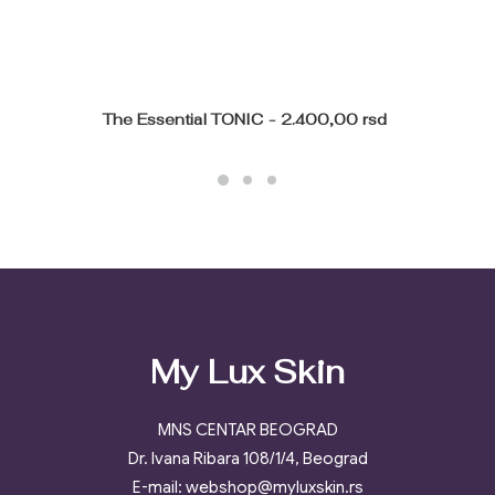
The Essential TONIC
2.400,00
rsd
My Lux Skin
MNS CENTAR BEOGRAD
Dr. Ivana Ribara 108/1/4, Beograd
E-mail: webshop@myluxskin.rs