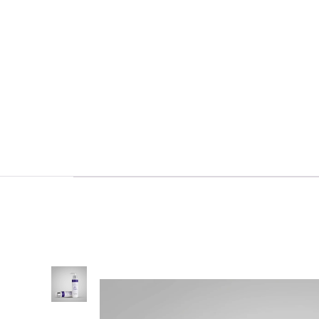
Ako imate
pitanje o
proizvodima,
rutini nege
ili želite
preporuku
za vašu
Kontaktirajte
kožu —
nas
pišite nam.