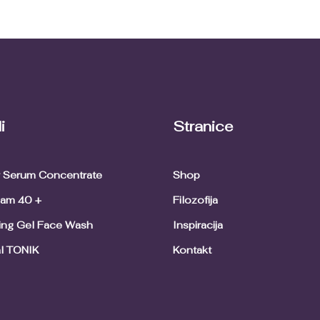
i
Stranice
ir Serum Concentrate
Shop
eam 40 +
Filozofija
ing Gel Face Wash
Inspiracija
l TONIK
Kontakt