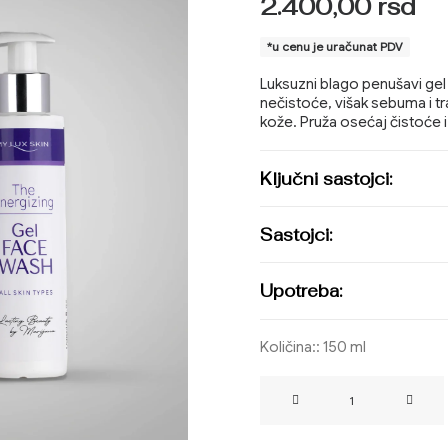
2.400,00
rsd
*u cenu je uračunat PDV
Luksuzni blago penušavi gel 
nečistoće, višak sebuma i t
kože. Pruža osećaj čistoće
Ključni sastojci:
Sastojci:
Upotreba:
Količina::
150 ml
The
Energizing
Gel