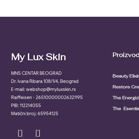
Proizvod
My Lux Skin
MNS CENTAR BEOGRAD
Beauty Elix
Dr. Ivana Ribara 108/1/4, Beograd
Restore Cr
E-mail: webshop@myluxskin.rs
Raiffeisen - 265100000026321195
The Energiz
PIB: 112214055
The Esentia
Matični broj: 65954125