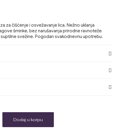
za za čišćenje i osvežavanje lica. Nežno uklanja
ragove šminke, bez narušavanja prirodne ravnoteže
 i suptilne svežine. Pogodan svakodnevnu upotrebu.
Dodaj u korpu