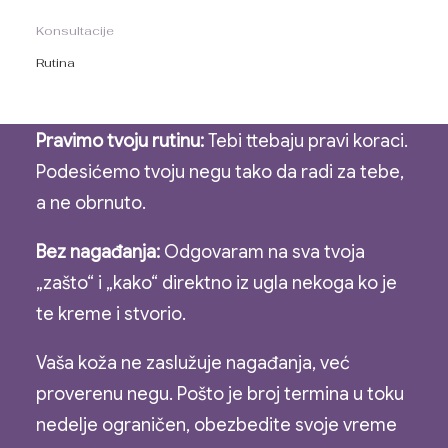
znanje o formulacijama, biološkim procesima
Konsultacije
i farmaciji da ti objasnim zašto tvoja koža
Rutina
reaguje na određeni način.
Pravimo tvoju rutinu:
Tebi ttebaju pravi koraci.
Podesićemo tvoju negu tako da radi za tebe,
a ne obrnuto.
Bez nagađanja:
Odgovaram na sva tvoja
„zašto“ i „kako“ direktno iz ugla nekoga ko je
te kreme i stvorio.
Vaša koža ne zaslužuje nagađanja, već
proverenu negu. Pošto je broj termina u toku
nedelje ograničen, obezbedite svoje vreme