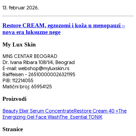
13. februar 2026.
Restore CREAM, egzozomi i koža u menopauzi –
nova era luksuzne nege
My Lux Skin
MNS CENTAR BEOGRAD
Dr. Ivana Ribara 108/1/4, Beograd
E-mail: webshop@myluxskin.rs
Raiffeisen - 265100000026321195
PIB: 112214055
Matični broj: 65954125
Proizvodi
Beauty Elixir Serum Concentrate
Restore Cream 40 +
The
Energizing Gel Face Wash
The Esential TONIK
Stranice