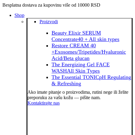
Besplatna dostava za kupovinu više od 10000 RSD
Shop
Proizvodi
Beauty Elixir SERUM
Concentrate
40 + All skin types
Restore CREAM 40
+
Exosomes/Tripetides/Hyaluronic
Acid/Beta glucan
The Energizing Gel FACE
WASH
All Skin Types
The Essential TONIC
pH Regulating
& Refreshing
Ako imate pitanje o proizvodima, rutini nege ili želite
preporuku za vašu kožu — pišite nam.
Kontaktirajte nas